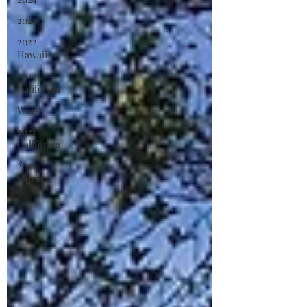
2023
2022
Hawaii
2022
California
Work
2021
California
2021
Florida